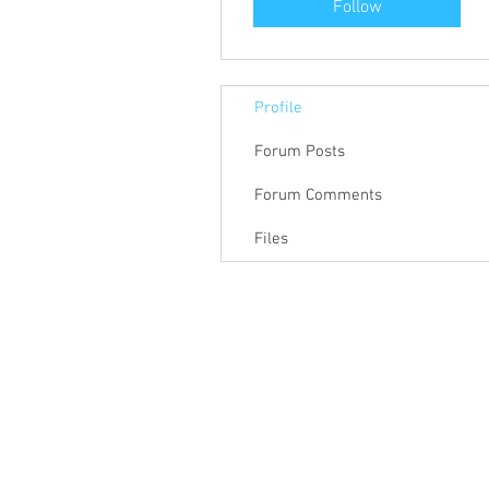
Follow
Profile
Forum Posts
Forum Comments
Files
關於聯盟
最新消息
聯
聯盟電話 │ 886-2-2736-0427
電子郵
相關課程及活動問題，請洽
訓練中心
聯盟地
3-2F.,
City