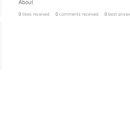
About
0
likes received
0
comments received
0
best answ
盟活動
捐款
聯絡我們
體驗
件
│
service@steamfeat.org
立案
址
│ 10663
台北市大安區復興南路二段268號3樓之2
臺灣台
統一編號
 No. 268, Sec. 2, Fuxing S. Rd., Daan Dist., Taipei
銀行
 104, Taiwan (R.O.C.)
銀行
台幣帳