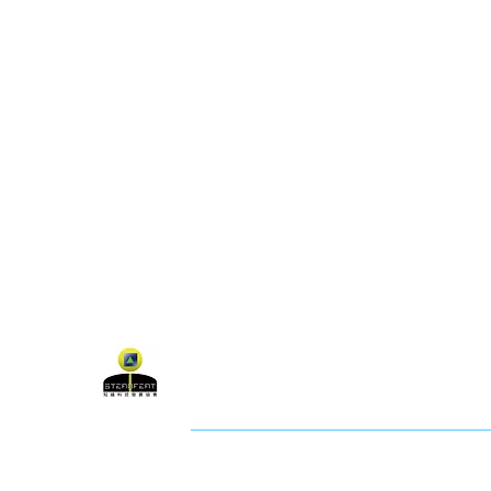
關於聯盟
最新消息
聯
聯盟電話 │ 886-2-2736-0427
電子郵
相關課程及活動問題，請洽
訓練中心
聯盟地
3-2F.,
City
社團法人知識科技發展協會 (KTDA
___________________________