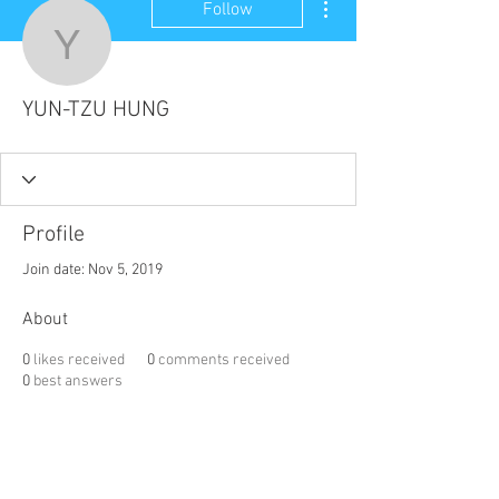
Follow
YUN-TZU HUNG
YUN-TZU HUNG
Profile
Join date: Nov 5, 2019
About
0
likes received
0
comments received
0
best answers
聯盟電話 │
886-2-2736-0427
相關課程及活動問題，請洽
訓練中心