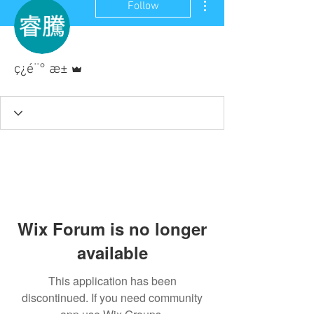
Follow
Admin
ç¿é¨° æ±
Wix Forum is no longer
available
This application has been
discontinued. If you need community