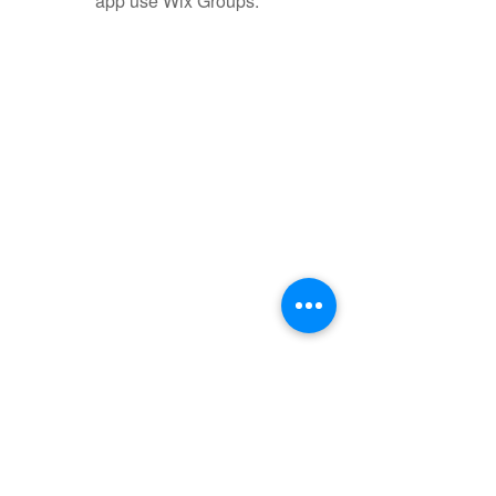
app use Wix Groups.
聯盟電話 │
886-2-2736-0427
相關課程及活動問題，請洽
訓練中心
電子郵件
│
service@steamfeat.org
聯盟地址
│ 10663
台北市大安區復興南路二段268
號3樓之2
3-2F., No. 268, Sec. 2, Fuxing S. Rd.,
Daan Dist., Taipei
City 104, Taiwan (R.O.C.)
立案字號
│
台內團字第1080017788號
臺灣台北地方法院
108證社字第000080號
統一編號 │
75972483
銀行戶名
│ 社團法人知識科技發展協會
銀行名稱
│
台幣帳號
│
外幣帳號 │