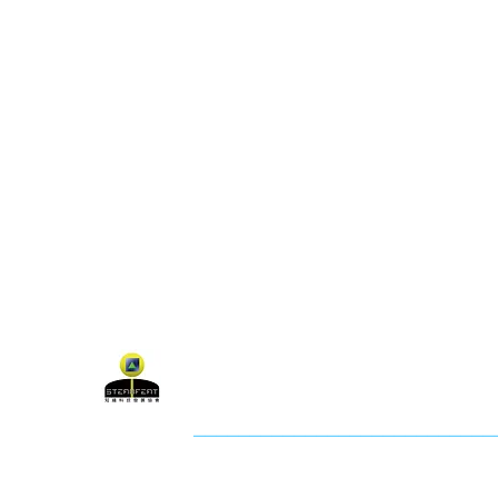
關於聯盟
最新消息
聯
聯盟電話 │ 886-2-2736-0427
電子郵
相關課程及活動問題，請洽
訓練中心
聯盟地
3-2F.,
City
社團法人知識科技發展協會 (KTDA
___________________________