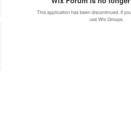
Wix Forum is no longer 
This application has been discontinued. If 
use Wix Groups.