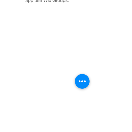
app use Wix Groups.
聯盟電話 │
886-2-2736-0427
相關課程及活動問題，請洽
訓練中心
電子郵件
│
service@steamfeat.org
聯盟地址
│ 10663
台北市大安區復興南路二段268
號3樓之2
3-2F., No. 268, Sec. 2, Fuxing S. Rd.,
Daan Dist., Taipei
City 104, Taiwan (R.O.C.)
立案字號
│
台內團字第1080017788號
臺灣台北地方法院
108證社字第000080號
統一編號 │
75972483
銀行戶名
│ 社團法人知識科技發展協會
銀行名稱
│
台幣帳號
│
外幣帳號 │