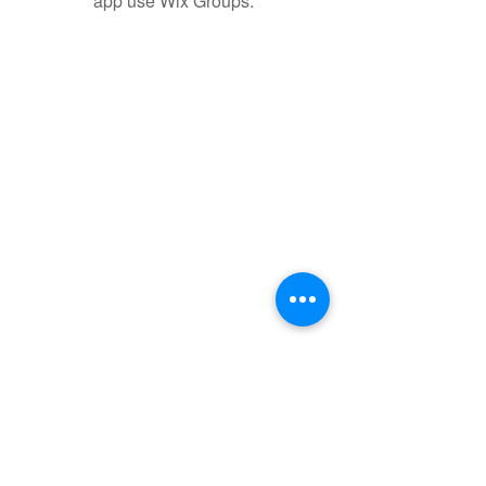
app use Wix Groups.
聯盟電話 │
886-2-2736-0427
相關課程及活動問題，請洽
訓練中心
電子郵件
│
service@steamfeat.org
聯盟地址
│ 10663
台北市大安區復興南路二段268
號3樓之2
3-2F., No. 268, Sec. 2, Fuxing S. Rd.,
Daan Dist., Taipei
City 104, Taiwan (R.O.C.)
立案字號
│
台內團字第1080017788號
臺灣台北地方法院
108證社字第000080號
統一編號 │
75972483
銀行戶名
│ 社團法人知識科技發展協會
銀行名稱
│
台幣帳號
│
外幣帳號 │