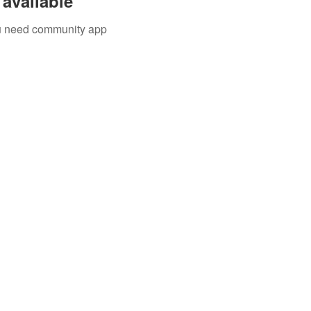
available
you need community app
字號
│
台內團字第1080017788號
北地方法院
108證社字第000080號
 │ 75972483
戶名
│ 社團法人知識科技發展協會
名稱
│
號
│