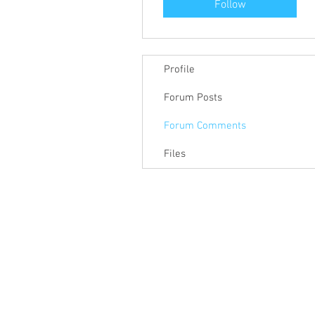
Follow
Profile
Forum Posts
Forum Comments
Files
關於聯盟
最新消息
聯
聯盟電話 │ 886-2-2736-0427
電子郵
相關課程及活動問題，請洽
訓練中心
聯盟地
3-2F.,
City