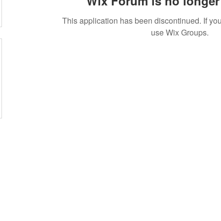
Wix Forum is no longer 
This application has been discontinued. If 
use Wix Groups.
盟活動
捐款
聯絡我們
體驗
件
│
service@steamfeat.org
立案
址
│ 10663
台北市大安區復興南路二段268號3樓之2
臺灣台
統一編號
 No. 268, Sec. 2, Fuxing S. Rd., Daan Dist., Taipei
銀行
 104, Taiwan (R.O.C.)
銀行
台幣帳