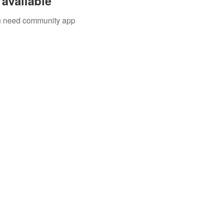
available
you need community app
字號
│
台內團字第1080017788號
北地方法院
108證社字第000080號
 │ 75972483
戶名
│ 社團法人知識科技發展協會
名稱
│
號
│