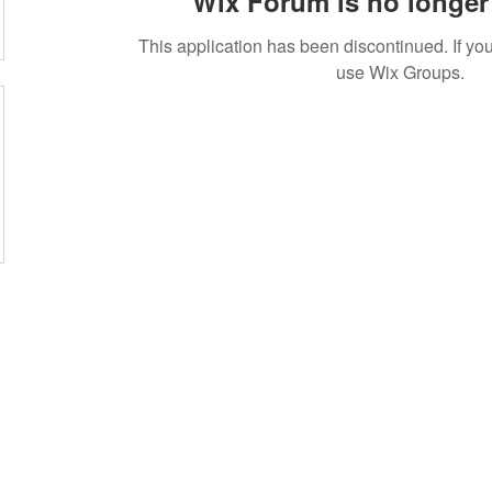
Wix Forum is no longer 
This application has been discontinued. If 
use Wix Groups.
盟活動
捐款
聯絡我們
體驗
件
│
service@steamfeat.org
立案
址
│ 10663
台北市大安區復興南路二段268號3樓之2
臺灣台
統一編號
 No. 268, Sec. 2, Fuxing S. Rd., Daan Dist., Taipei
銀行
 104, Taiwan (R.O.C.)
銀行
台幣帳