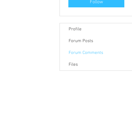
Follow
Profile
Forum Posts
Forum Comments
Files
關於聯盟
最新消息
聯
聯盟電話 │ 886-2-2736-0427
電子郵
相關課程及活動問題，請洽
訓練中心
聯盟地
3-2F.,
City