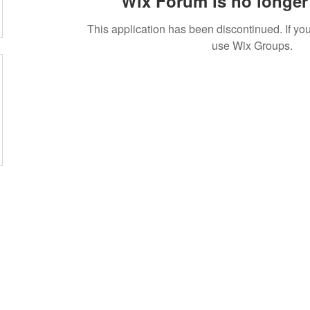
Wix Forum is no longer 
This application has been discontinued. If 
use Wix Groups.