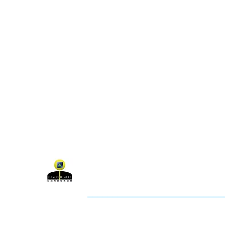
關於聯盟
最新消息
聯
聯盟電話 │ 886-2-2736-0427
電子郵
相關課程及活動問題，請洽
訓練中心
聯盟地
3-2F.,
City
社團法人知識科技發展協會 (KTDA
___________________________