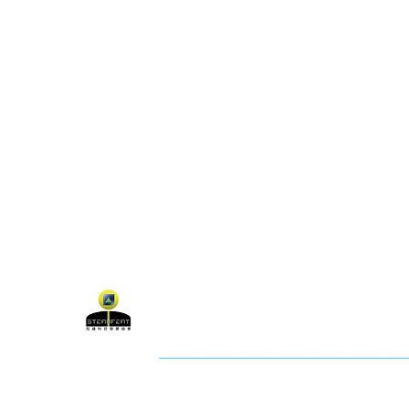
關於聯盟
最新消息
聯
聯盟電話 │ 886-2-2736-0427
電子郵
相關課程及活動問題，請洽
訓練中心
聯盟地
3-2F.,
City
社團法人知識科技發展協會 (KTDA
___________________________