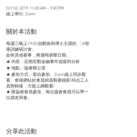
Oct 02, 2019, 11:00 AM – 3:00 PM
線上舉行, Zoom
關於本活動
​​每週三晚上19:00 由鄭振和博士主講的 「AI智
庫訓練研討會」
如有其他要事，將適時調整日期。
​★ 內容：近期宏觀金融事件追蹤與分析
★ 地點：協會辦公室
★ 參加方式：親自參加、Zoom線上同步觀
看、會後網站於會員頻道觀看錄影(待志工人
員剪輯後，方能上網觀看)
​★ 限協會會員參加，每位協會會員可以帶一
位朋友與會。
​★ 須事先報名，如人數太多，有事先報名
者，優先保留座位。
分享此活動