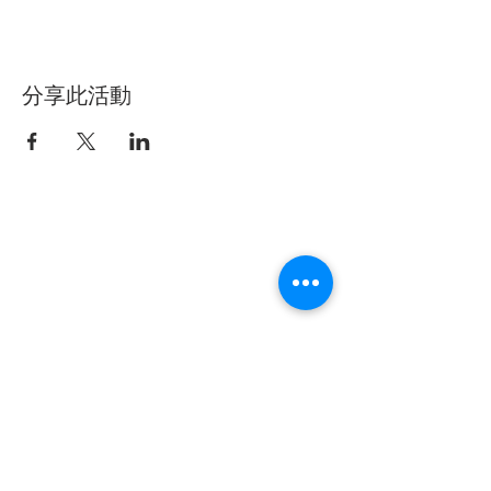
分享此活動
聯盟電話 │
886-2-2736-0427
相關課程及活動問題，請洽
訓練中心
電子郵件
│
service@steamfeat.org
聯盟地址
│ 10663
台北市大安區復興南路二段268
號3樓之2
3-2F., No. 268, Sec. 2, Fuxing S. Rd.,
Daan Dist., Taipei
City 104, Taiwan (R.O.C.)