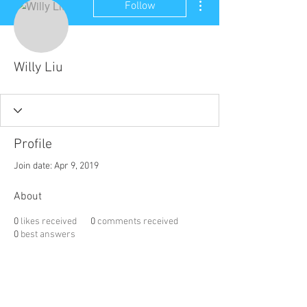
Follow
Willy Liu
Profile
Join date: Apr 9, 2019
About
0
likes received
0
comments received
0
best answers
聯盟電話 │
886-2-2736-0427
相關課程及活動問題，請洽
訓練中心