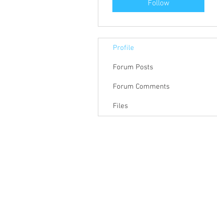
Follow
Profile
Forum Posts
Forum Comments
Files
關於聯盟
最新消息
聯
聯盟電話 │ 886-2-2736-0427
電子郵
相關課程及活動問題，請洽
訓練中心
聯盟地
3-2F.,
City