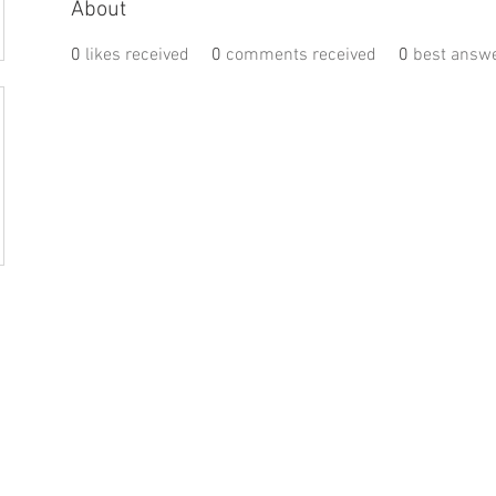
About
0
likes received
0
comments received
0
best answ
盟活動
捐款
聯絡我們
體驗
件
│
service@steamfeat.org
立案
址
│ 10663
台北市大安區復興南路二段268號3樓之2
臺灣台
統一編號
 No. 268, Sec. 2, Fuxing S. Rd., Daan Dist., Taipei
銀行
 104, Taiwan (R.O.C.)
銀行
台幣帳